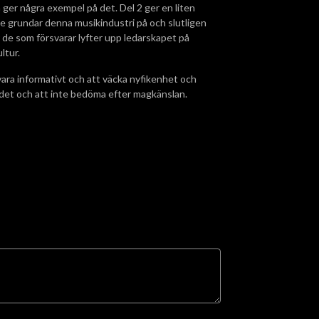
h ger några exempel på det. Del 2 ger en liten
e grundar denna musikindustri på och slutligen
r de som försvarar lyfter upp ledarskapet på
ltur.
vara informativt och att väcka nyfikenhet och
Ordet och att inte bedöma efter magkänslan.