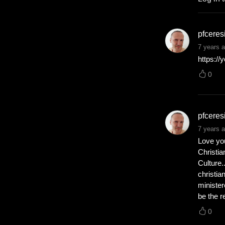
pfceres
7 years 
https:/
0
pfceres
7 years 
Love yo
Christia
Culture.
christia
minister
be the r
0