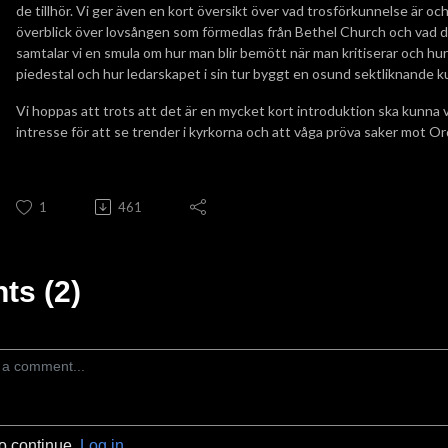
de tillhör. Vi ger även en kort översikt över vad trosförkunnelse är oc
överblick över lovsången som förmedlas från Bethel Church och vad d
samtalar vi en smula om hur man blir bemött när man kritiserar och hu
piedestal och hur ledarskapet i sin tur byggt en osund sektliknande ku
Vi hoppas att trots att det är en mycket kort introduktion ska kunna 
intresse för att se trender i kyrkorna och att våga pröva saker mot 
1
461
s (2)
to continue.
Log in