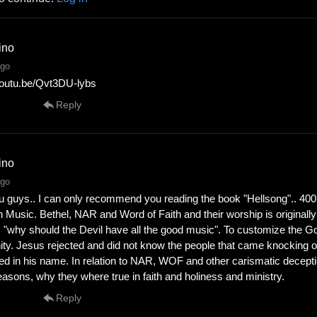
ino
ago
/youtu.be/Qvt3DU-lybs
Reply
ino
ago
u guys.. I can only recommend you reading the book "Hellsong".. 40
n Music. Bethel, NAR and Word of Faith and their worship is originally
. "why should the Devil have all the good music". To customize the Gos
nity. Jesus rejected and did not know the people that came knocking o
ed in his name. In relation to NAR, WOF and other carismatic deception
easons, why they where true in faith and holiness and ministry.
Reply