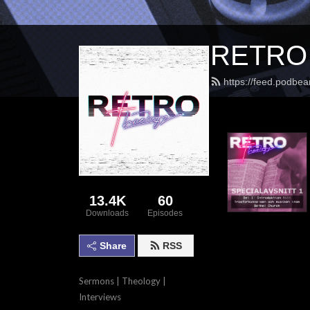
RETRO 
https://feed.podbea
13.4K
60
Downloads
Episodes
Share
RSS
Sermons | Theology | 
Interviews